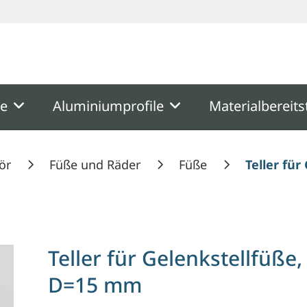
ooter
Springe zum Hauptmenu
Springe zur Suche
me
Aluminiumprofile
Materialbereits
ör
Füße und Räder
Füße
Teller fü
Teller für Gelenkstellfüß
D=15 mm