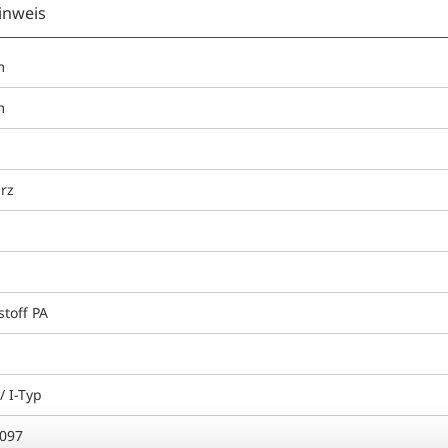
inweis
m
m
rz
g
stoff PA
/ I-Typ
097