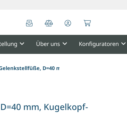
0
0
tellung
Über uns
Konfiguratoren
r Gelenkstellfüße, D=40 mm, Kugelkopf-D=15 mm
e, D=40 mm, Kugelkopf-