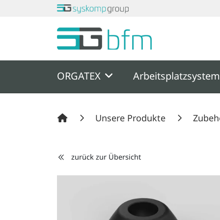
Springe zu Hauptinhalt
Springe zum Header
Springe zum F
ORGATEX
Arbeitsplatzsyste
Unsere Produkte
Zubeh
zurück zur Übersicht