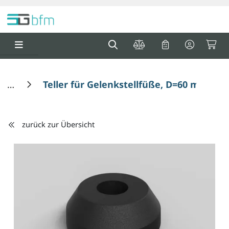
Springe zu Hauptinhalt
Springe zum Header
Springe zum F
0
0
Teller für Gelenkstellfüße, D=60 mm, K
zurück zur Übersicht