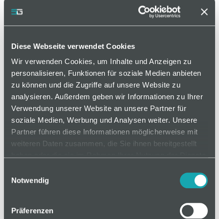
Schwenkbarer, nivellierbarer Stellfuß zur
Befestigung am Boden, zum Ausgleich von
Bodenunebenheiten; ohne Befestigungsbohrung.
Diese Webseite verwendet Cookies
Wir verwenden Cookies, um Inhalte und Anzeigen zu
personalisieren, Funktionen für soziale Medien anbieten
auf Anfrage
zu können und die Zugriffe auf unsere Website zu
analysieren. Außerdem geben wir Informationen zu Ihrer
Verwendung unserer Website an unsere Partner für
Mindestbestellmenge: 1
soziale Medien, Werbung und Analysen weiter. Unsere
Partner führen diese Informationen möglicherweise mit
weiteren Daten zusammen, die Sie ihnen bereitgestellt
In den Warenkorb
haben oder die sie im Rahmen Ihrer Nutzung der Dienste
gesammelt haben.
Einwilligungsauswahl
Notwendig
Präferenzen
Basis