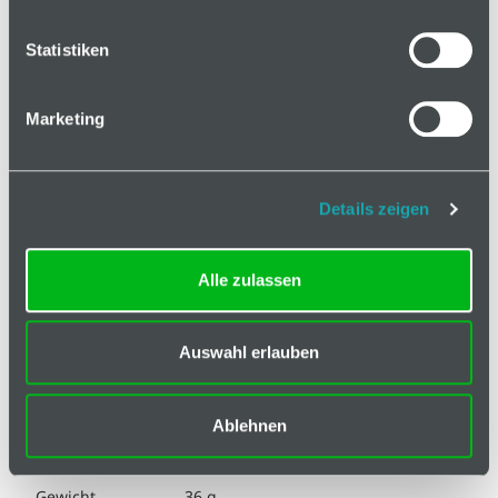
Technische Spezifikation
Statistiken
Hinweis
Marketing
Durchmesser
15 mm
Kugelkopf
Details zeigen
Durchmesser für
60 mm
Name
Alle zulassen
ESD kompatibel
ja
Eigenschaft
≈ 70 Shore A
Auswahl erlauben
Dämpfer
Farbe Dämpfer
schwarz
Ablehnen
Farbe Gelenkfuß
schwarz
Gewicht
36 g