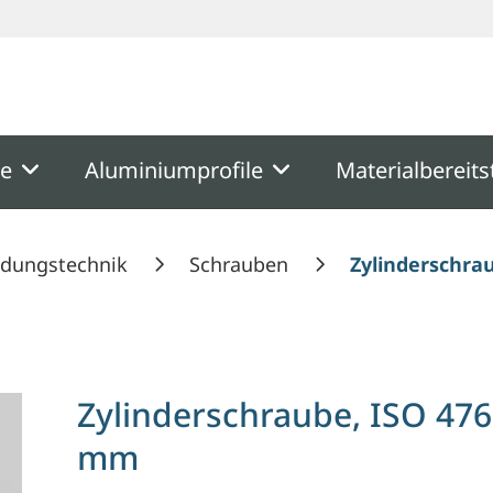
ooter
Springe zum Hauptmenu
Springe zur Suche
me
Aluminiumprofile
Materialbereits
ndungstechnik
Schrauben
Zylinderschra
Zylinderschraube, ISO 476
mm