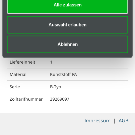
Alle zulassen
Hinweis
Auswahl erlauben
ESD kompatibel
nein
Eigenschaft
schwarz
Ablehnen
Gewicht
3 g
Liefereinheit
1
Material
Kunststoff PA
Serie
B-Typ
Zolltarifnummer
39269097
Impressum
|
AGB