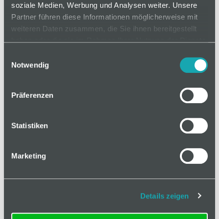
soziale Medien, Werbung und Analysen weiter. Unsere
Zum Abdecken der Profilenden.
Partner führen diese Informationen möglicherweise mit
weiteren Daten zusammen, die Sie ihnen bereitgestellt
haben oder die sie im Rahmen Ihrer Nutzung der Dienste
gesammelt haben.
auf Anfrage
Einwilligungsauswahl
Notwendig
Mindestbestellmenge: 1
Präferenzen
In den Warenkorb
Statistiken
Marketing
Basis
Details zeigen
Technische Spezifikation