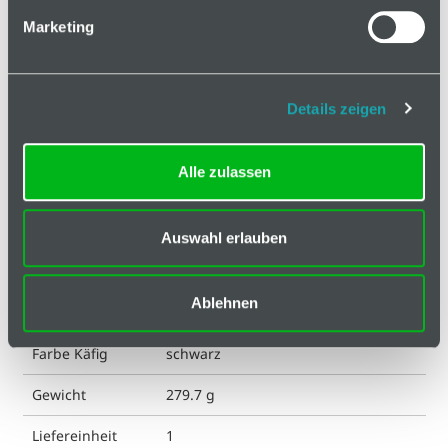
Basis
Marketing
Technische Spezifikation
ESD kompatibel
ja
Details zeigen
Eigenschaft
glaskugelverstärkt
Alle zulassen
Eigenschaft
verzinkt
Achse
Auswahl erlauben
Eigenschaft
glasfaserverstärkt
Käfig
Ablehnen
Farbe
schwarz
Farbe Käfig
schwarz
Gewicht
279.7 g
Liefereinheit
1