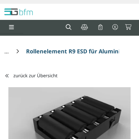
Springe zu Hauptinhalt
Springe zum Header
Springe zum F
0
0
Rollenelement R9 ESD für Aluminium Rol
zurück zur Übersicht