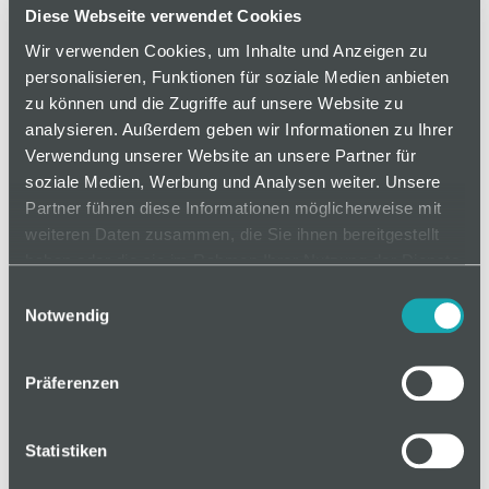
Hoch belastbare Förderrollen für Rollenschiene,
Diese Webseite verwendet Cookies
geeignet für den Einsatz in gleichmäßig
Wir verwenden Cookies, um Inhalte und Anzeigen zu
verlaufenden Förderstrecken durch geringen
personalisieren, Funktionen für soziale Medien anbieten
Rollenabstand. Schnell austauschbar.
zu können und die Zugriffe auf unsere Website zu
analysieren. Außerdem geben wir Informationen zu Ihrer
Verwendung unserer Website an unsere Partner für
soziale Medien, Werbung und Analysen weiter. Unsere
auf Anfrage
Partner führen diese Informationen möglicherweise mit
weiteren Daten zusammen, die Sie ihnen bereitgestellt
haben oder die sie im Rahmen Ihrer Nutzung der Dienste
Mindestbestellmenge: 1
gesammelt haben.
Einwilligungsauswahl
Notwendig
In den Warenkorb
Präferenzen
Statistiken